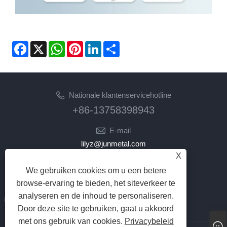
Facebook
X
WhatsApp
Pinterest
LinkedIn
Share
Nationale klantenservicehotline
+86-13758398943
E-mail
lilyz@junmetal.com
X
junmetal.hardware.ltd@gmail.com
We gebruiken cookies om u een betere
VOLG ONS
browse-ervaring te bieden, het siteverkeer te
analyseren en de inhoud te personaliseren.
Door deze site te gebruiken, gaat u akkoord
met ons gebruik van cookies.
Privacybeleid