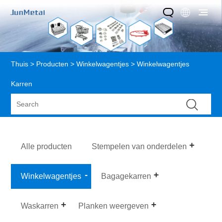
Thuis
>
Producten
>
Winkelwagentjes
> Winkelwagentjes
Karren
Alle producten
Stempelen van onderdelen
Winkelwagentjes
Bagagekarren
Waskarren
Planken weergeven