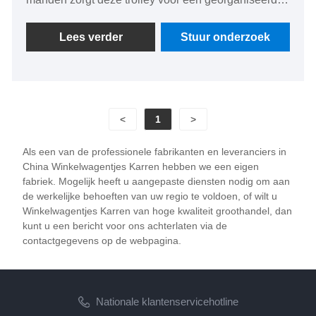
en gemakkelijke scheiding van verschillende
soorten goederen, waardoor hij ideaal is voor zowel
Lees verder
Stuur onderzoek
snelle uitstapjes als grotere winkeluitjes. De
dubbellaagse winkelwagentrolley is gemaakt van
duurzame materialen, waardoor langdurige
prestaties worden gegarandeerd en zware lasten
<
1
>
met gemak kunnen worden vervoerd. Belangrijkste
kenmerken en voordelen De dubbellaagse
Als een van de professionele fabrikanten en leveranciers in
winkelwagentrolley is voorzien van soepel rollende
China Winkelwagentjes Karren hebben we een eigen
wielen die voor uitstekende manoeuvreerbaarheid
fabriek. Mogelijk heeft u aangepaste diensten nodig om aan
zorgen, zelfs in drukke winkels. Het ergonomische
de werkelijke behoeften van uw regio te voldoen, of wilt u
Winkelwagentjes Karren van hoge kwaliteit groothandel, dan
handvat zorgt voor een comfortabele grip en
kunt u een bericht voor ons achterlaten via de
vermindert de belasting bij langdurig gebruik. Het
contactgegevens op de webpagina.
dubbellaagse ontwerp vergroot niet alleen de
capaciteit van de trolley, maar verbetert ook de
organisatie, waardoor items gemakkelijk
toegankelijk zijn zonder dat ze op elkaar hoeven te
Nationale klantenservicehotline