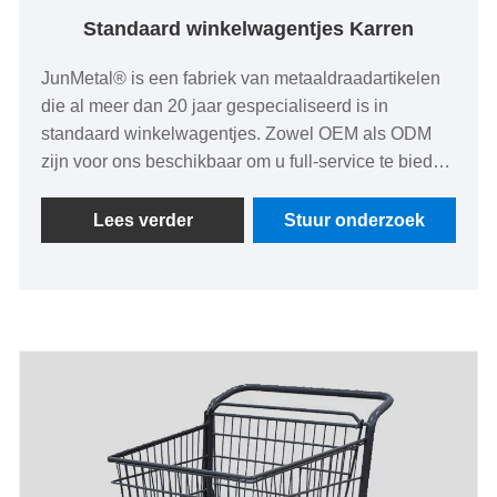
Standaard winkelwagentjes Karren
JunMetal® is een fabriek van metaaldraadartikelen
die al meer dan 20 jaar gespecialiseerd is in
standaard winkelwagentjes. Zowel OEM als ODM
zijn voor ons beschikbaar om u full-service te bieden
bij op maat gemaakte standaard winkelwagentjes.
We hebben een breed assortiment duurzame
Lees verder
Stuur onderzoek
standaard winkelwagentjes met lage fabrieksprijzen
en hoge kwaliteit in materiaal van ijzerstaal en met
oppervlaktebehandeling van gepoedercoat,
gespoten en chroom.