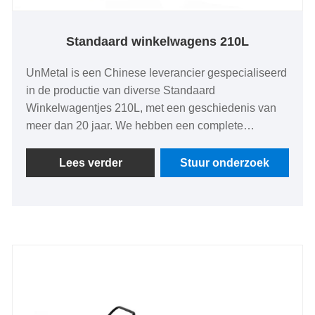
Standaard winkelwagens 210L
UnMetal is een Chinese leverancier gespecialiseerd
in de productie van diverse Standaard
Winkelwagentjes 210L, met een geschiedenis van
meer dan 20 jaar. We hebben een complete
productielijn voor winkel- en vouwkarren, met lage
prijzen en uitstekende kwaliteit, gecertificeerd door
Lees verder
Stuur onderzoek
CE EN 71. We kunnen ook kant-en-klare monsters
of gereedschappen leveren om nieuwe mallen voor
winkelwagentjes aan te passen tegen de laagste
kosten, en restituties aanbieden na massaproductie.