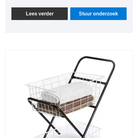
jaar. We hebben een complete productielijn voor
winkel- en vouwkarren, met lage prijzen en
Lees verder
Stuur onderzoek
uitstekende kwaliteit, gecertificeerd door CE EN 71.
We kunnen ook kant-en-klare monsters of
gereedschappen leveren om nieuwe mallen voor
winkelwagentjes aan te passen tegen de laagste
kosten en restituties achteraf aan te bieden.
massaproductie.