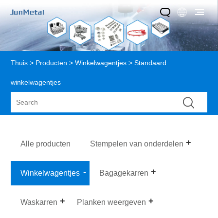
Thuis
>
Producten
>
Winkelwagentjes
> Standaard
winkelwagentjes
Alle producten
Stempelen van onderdelen
Winkelwagentjes
Bagagekarren
Waskarren
Planken weergeven