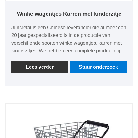
Winkelwagentjes Karren met kinderzitje
JunMetal is een Chinese leverancier die al meer dan
20 jaar gespecialiseerd is in de productie van
verschillende soorten winkelwagentjes, karren met
kinderzitjes. We hebben een complete productielijn
voor winkel- en vouwkarren, met lage prijzen en
uitstekende kwaliteit, gecertificeerd door CE EN 71.
Lees verder
Stuur onderzoek
We kunnen ook kant-en-klare monsters of
gereedschappen leveren om nieuwe mallen voor
winkelwagentjes aan te passen tegen de laagste
kosten en restituties achteraf aan te bieden.
massaproductie.