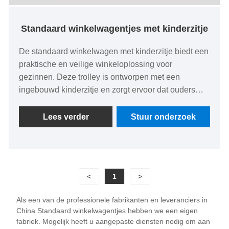
Standaard winkelwagentjes met kinderzitje
De standaard winkelwagen met kinderzitje biedt een
praktische en veilige winkeloplossing voor
gezinnen. Deze trolley is ontworpen met een
ingebouwd kinderzitje en zorgt ervoor dat ouders
comfortabel kunnen winkelen terwijl ze hun kind
veilig en dichtbij houden. De standaard
Lees verder
Stuur onderzoek
winkelwagen met kinderzitje is gemaakt van
duurzame materialen en beschikt over een ruime
mand voor boodschappen en benodigdheden. De
soepel rollende wielen zorgen voor gemakkelijke
<
1
>
manoeuvreerbaarheid en de ergonomische
handgreep zorgt voor extra comfort tijdens het
Als een van de professionele fabrikanten en leveranciers in
gebruik. De standaard winkelwagen met kinderzitje
China Standaard winkelwagentjes hebben we een eigen
is ideaal voor supermarkten en winkels en
fabriek. Mogelijk heeft u aangepaste diensten nodig om aan