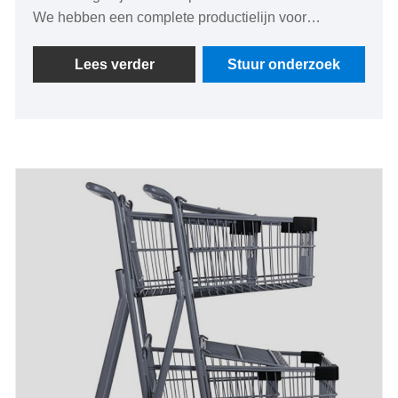
We hebben een complete productielijn voor
winkelwagentjes en vouwkarren, met lage prijzen en
uitstekende kwaliteit, gecertificeerd door CE EN 71.
Lees verder
Stuur onderzoek
We kunnen ook kant-en-klare monsters of
gereedschappen leveren om tegen minimale kosten
nieuwe mallen voor winkelwagentjes aan te passen,
en kunnen restituties na massaproductie.