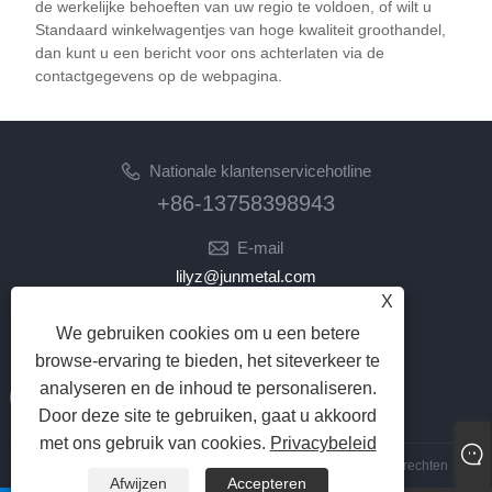
combineert gemak en veiligheid voor een naadloze
de werkelijke behoeften van uw regio te voldoen, of wilt u
Standaard winkelwagentjes van hoge kwaliteit groothandel,
winkelervaring.
dan kunt u een bericht voor ons achterlaten via de
contactgegevens op de webpagina.
Nationale klantenservicehotline
+86-13758398943
E-mail
lilyz@junmetal.com
X
junmetal.hardware.ltd@gmail.com
We gebruiken cookies om u een betere
VOLG ONS
browse-ervaring te bieden, het siteverkeer te
analyseren en de inhoud te personaliseren.
Door deze site te gebruiken, gaat u akkoord
met ons gebruik van cookies.
Privacybeleid
Copyright © 2023 Jiaxing Junmetal Technology Co.,Ltd. Alle rechten
Afwijzen
Accepteren
voorbehouden