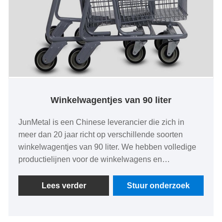
Winkelwagentjes van 90 liter
JunMetal is een Chinese leverancier die zich in
meer dan 20 jaar richt op verschillende soorten
winkelwagentjes van 90 liter. We hebben volledige
productielijnen voor de winkelwagens en
vouwwagens, met een lage prijs en hoge kwaliteit
van CE EN 71 gecertificeerd. We kunnen ook tegen
Lees verder
Stuur onderzoek
weinig kosten een kant-en-klaar monster of een
nieuwe, op maat gemaakte mal van de
winkelwagentjes leveren en deze kunnen worden