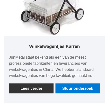
Winkelwagentjes Karren
JunMetal staat bekend als een van de meest
professionele fabrikanten en leveranciers van
winkelwagentjes in China. We hebben standaard
winkelwagentjes van hoge kwaliteit, gemaakt in
China, geleverd aan groothandelaren over de hele
wereld. We hebben een eigen fabriek en bieden
Lees verder
Stuur onderzoek
OEM/ODM-diensten. Wij ondersteunen niet alleen
maatwerk, maar bieden ook prijslijsten aan. Welkom
om een ​​bestelling te plaatsen.