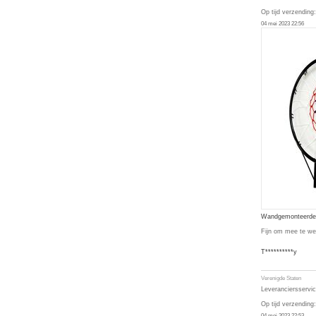
Op tijd verzending:
04 mei 2023 22:56
Wandgemonteerde r
Fijn om mee te wer
T**********y
Verenigde Staten
Leveranciersservic
Op tijd verzending:
04 mei 2023 22:53