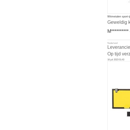
Witmetalen sport-i
Geweldig k
M**********
Nederland
Leverancie
Op tijd ver
16 juli 2023 01:43