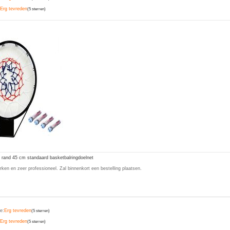
Erg tevreden
(5 sterren)
and 45 cm standaard basketbalringdoelnet
ken en zeer professioneel. Zal binnenkort een bestelling plaatsen.
e:
Erg tevreden
(5 sterren)
Erg tevreden
(5 sterren)