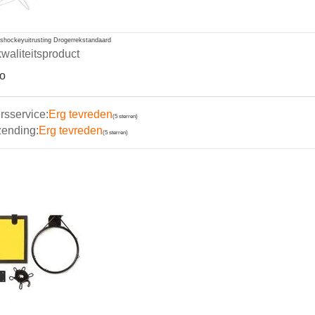
jshockeyuitrusting Drogerrekstandaard
waliteitsproduct
 o
rsservice:
Erg tevreden
(5 sterren)
zending:
Erg tevreden
(5 sterren)