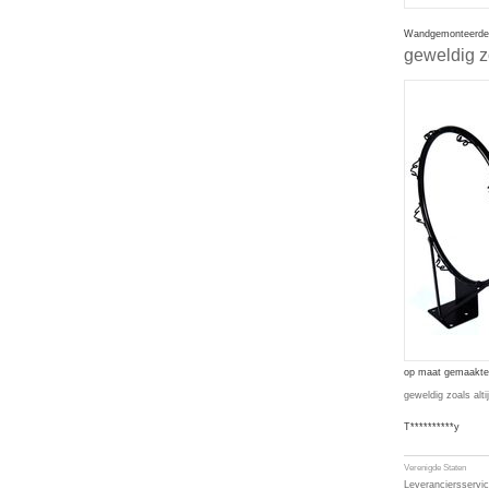
Wandgemonteerde b
geweldig zoa
op maat gemaakte 
geweldig zoals altij
T**********y
Verenigde Staten
Leveranciersservic