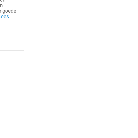
jn
er goede
Lees