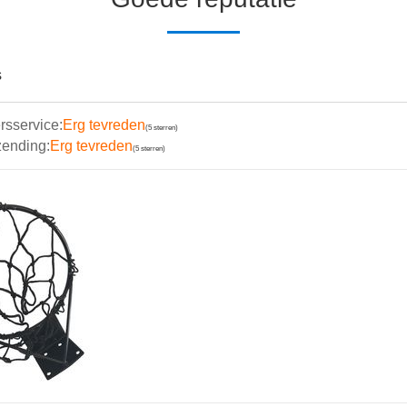
s
rsservice:
Erg tevreden
(5 sterren)
zending:
Erg tevreden
(5 sterren)