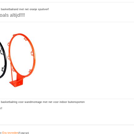
asketbalrand met net oranje spuitverf
ls altijd!!!!
basketbalring voor wandmontage met net voor indoor buitensporten
d!
e:
Erg tevreden
(5 sterren)