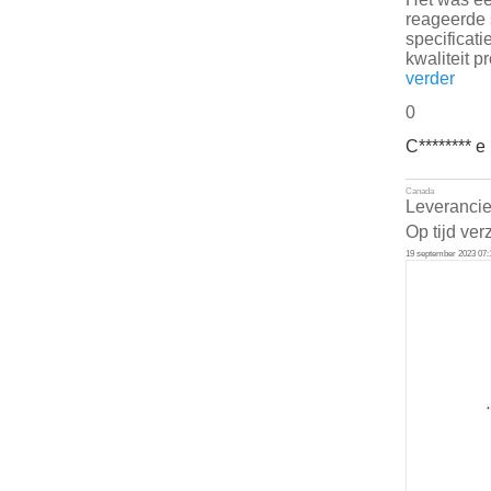
reageerde 
specificati
kwaliteit p
verder
0
C******** e
Canada
Leverancie
Op tijd ver
19 september 2023 07: