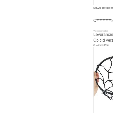
Nieuwe collectie 
.
C**********
Verenigde Staten
Leverancie
Op tijd ver
05 juni 2023 18:50