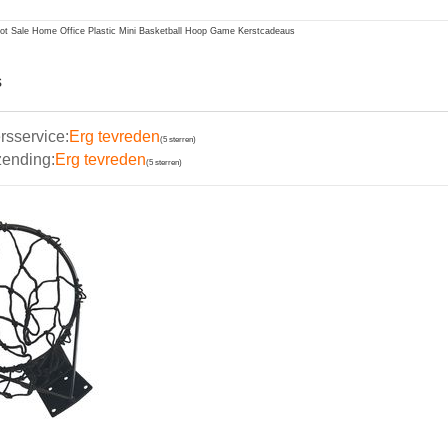
Hot Sale Home Office Plastic Mini Basketball Hoop Game Kerstcadeaus
s
rsservice:
Erg tevreden
(5 sterren)
zending:
Erg tevreden
(5 sterren)