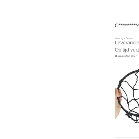
C**********
Verenigde Staten
Leverancie
Op tijd ver
11 januari 2024 16:37