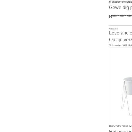
Wandgemonteerde b
Geweldig p
B***********
Australië
Leverancie
Op tijd ver
11 december 2023 12:0
Binnendecoratie M
Het was ee