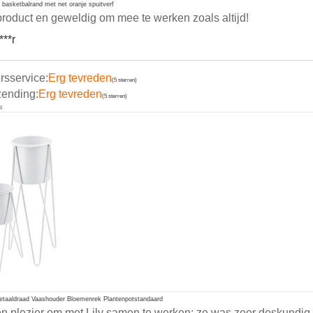
asketbalrand met net oranje spuitverf
roduct en geweldig om mee te werken zoals altijd!
***r
rsservice:
Erg tevreden
(5 sterren)
zending:
Erg tevreden
(5 sterren)
4
etaaldraad Vaashouder Bloemenrek Plantenpotstandaard
n plezier om met Lily samen te werken: ze was zeer deskundig