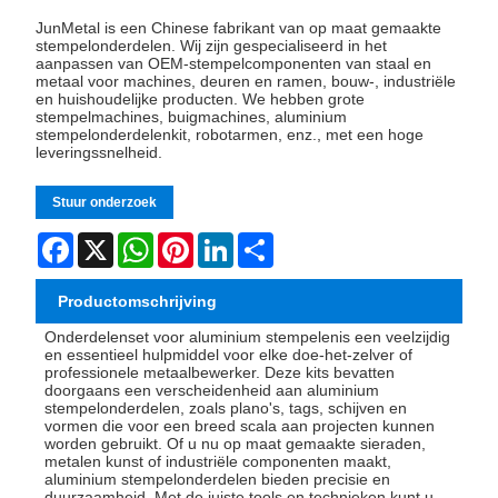
JunMetal is een Chinese fabrikant van op maat gemaakte
stempelonderdelen. Wij zijn gespecialiseerd in het
aanpassen van OEM-stempelcomponenten van staal en
metaal voor machines, deuren en ramen, bouw-, industriële
en huishoudelijke producten. We hebben grote
stempelmachines, buigmachines, aluminium
stempelonderdelenkit, robotarmen, enz., met een hoge
leveringssnelheid.
Stuur onderzoek
Facebook
X
WhatsApp
Pinterest
LinkedIn
Share
Productomschrijving
Onderdelenset voor aluminium stempelen
is een veelzijdig
en essentieel hulpmiddel voor elke doe-het-zelver of
professionele metaalbewerker. Deze kits bevatten
doorgaans een verscheidenheid aan aluminium
stempelonderdelen, zoals plano's, tags, schijven en
vormen die voor een breed scala aan projecten kunnen
worden gebruikt. Of u nu op maat gemaakte sieraden,
metalen kunst of industriële componenten maakt,
aluminium stempelonderdelen bieden precisie en
duurzaamheid. Met de juiste tools en technieken kunt u